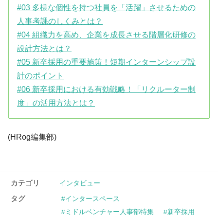
#03 多様な個性を持つ社員を「活躍」させるための
人事考課のしくみとは？
#04 組織力を高め、企業を成長させる階層化研修の
設計方法とは？
#05 新卒採用の重要施策！短期インターンシップ設
計のポイント
#06 新卒採用における有効戦略！「リクルーター制
度」の活用方法とは？
(HRog編集部)
カテゴリ
インタビュー
タグ
インタースペース
ミドルベンチャー人事部特集
新卒採用