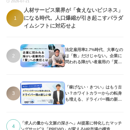
2026-07-21
人材サービス業界が「食えないビジネス」
になる時代。人口爆縮が引き起こすパラダ
1
イムシフトに対応せよ
法定雇用率2.7%時代、大事なの
2
は「数」だけじゃない。企業に
問われる障がい者雇用の「質」
への責任とは
「稼げない・きつい」はもう古
3
い？ホワイトカラーからの転身
も増える、ドライバー職の新し
い姿
「求人の量から文脈の深さへ」AI提案に特化したマッチ
4
ングサービス「PREVIO」が変えるHR市場の構造