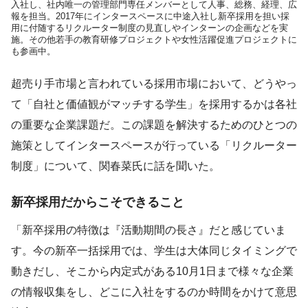
入社し、社内唯一の管理部門専任メンバーとして人事、総務、経理、広
報を担当。2017年にインタースペースに中途入社し新卒採用を担い採
用に付随するリクルーター制度の見直しやインターンの企画などを実
施。その他若手の教育研修プロジェクトや女性活躍促進プロジェクトに
も参画中。
超売り手市場と言われている採用市場において、どうやっ
て「自社と価値観がマッチする学生」を採用するかは各社
の重要な企業課題だ。この課題を解決するためのひとつの
施策としてインタースペースが行っている「リクルーター
制度」について、関春菜氏に話を聞いた。
新卒採用だからこそできること
「新卒採用の特徴は『活動期間の長さ』だと感じていま
す。今の新卒一括採用では、学生は大体同じタイミングで
動きだし、そこから内定式がある10月1日まで様々な企業
の情報収集をし、どこに入社をするのか時間をかけて意思