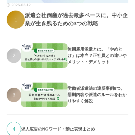
2026-02-12
派遣会社倒産が過去最多ペースに。中小企
1
業が生き残るための3つの戦略
無期雇用派遣とは。「やめと
2
け」は本当？正社員との違いや
メリット・デメリット
労働者派遣法の違反事例8つ。
3
罰則内容や派遣のルールをわか
りやすく解説
4
求人広告のNGワード・禁止表現まとめ