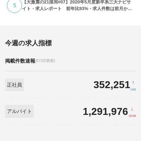
【大激震の21採用#07】2020年5月度新卒系三大ナビサ
5
イト・求人レポート 前年比93%・求人件数は前月から
微増にとどまる
今週の求人指標
掲載件数速報
(07/20更新)
352,251
↑
正社員
1,621
1,291,976
↓
アルバイト
-26,536