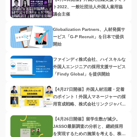
ト2022、一般社団法人外国人雇用協
議会主催
Globalization Partners、人材発掘サ
ービス「G-P Recruit」を日本で提供
開始
ファインディ株式会社、ハイスキルな
外国人エンジニアの採用支援サービス
「Findy Global」を提供開始
【4月27日開催】外国人材活躍・定着
のポイント！外国人マネージャーの採
用育成戦略、株式会社リンクジャパン
キャリア・リフト株式会社・ヒューマ
ングローバルタレント株式会社共催
【4月26日開催】留学生数が減少。
JASSO最新調査の分析と、継続採用
を実現するための施策を考える、株式