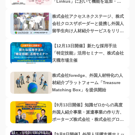
「Linkus」において機能を追加・改
善
株式会社アクセスネクステージ、株式
会社クロスザボーダーと提携し外国人
留学生向け人材紹介サービスをリリー
ス
【12月13日開催】新たな採用手法
「特定技能」活用セミナー、株式会社
天職市場主催
株式会社foredge、外国人材特化の人
材紹介プラットフォーム「Treasure
Matching Box」を提供開始
【9月13日開催】知識ゼロからの高度
外国人紹介事業・派遣事業の作り方、
ポーターズ株式会社・株式会社グロー
バルパワー共催
【9月8日開催】外国人活躍支援サミッ