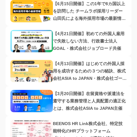
【6月15日開催】この1年で8カ国以上
を訪問した チームラボ採用リーダー
山田氏による海外採用市場の最新情
報、株式会社ASIA to JAPAN主催
【4月21日開催】初めての外国人雇用
で失敗しない方法、行政書士法人
GOAL・株式会社ジョブロード共催
【4月13日開催】はじめての外国人採
用を成功するための３つの秘訣、株式
会社ASIA to JAPAN・株式会社ゴーリ
スト共催
【3月20日開催】在留資格や派遣法を
遵守する業務管理と人員配置の適正化
とは​、株式会社ASIA to JAPAN主催
BEENOS HR Link株式会社、特定技
能特化のHRプラットフォーム