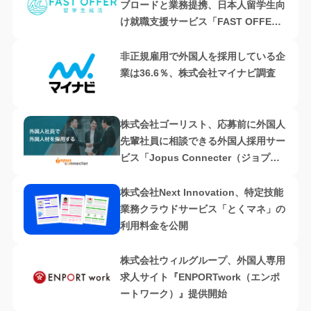
ブロードと業務提携、日本人留学生向
け就職支援サービス「FAST OFFER
留学生就活」を提供開始
非正規雇用で外国人を採用している企
業は36.6％、株式会社マイナビ調査
株式会社ゴーリスト、応募前に外国人
先輩社員に相談できる外国人採用サー
ビス「Jopus Connecter（ジョプス
コネクター）」のβ版を提供開始
株式会社Next Innovation、特定技能
業務クラウドサービス「とくマネ」の
利用料金を公開
株式会社ウィルグループ、外国人専用
求人サイト『ENPORTwork（エンポ
ートワーク）』提供開始