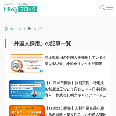
HRog | 人材業界の一歩先を照らすメディ
タグ
ホーム
「外国人採用」の記事一覧
非正規雇用の外国人を採用している企
業は42.2%、株式会社マイナビ調査
【12月15日開催】技能実習・特定技
能制度改正でどう変わる？～日本語教
育～、株式会社明光キャリアパートナ
ーズ 主催
【11月21日開催】人材不足を乗り越
える新戦略～掘り起こしと外国人採用