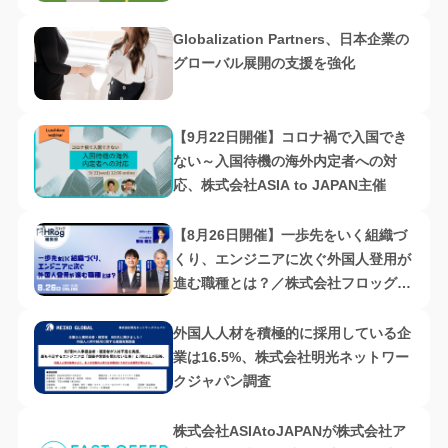
会社ASIA to JAPAN主催
Globalization Partners、日本企業の
グローバル展開の支援を強化
【9月22日開催】コロナ禍で入国でき
ない～入国待機の海外内定者への対
応、株式会社ASIA to JAPAN主催
【8月26日開催】一歩先をいく組織づ
くり、エンジニアに次ぐ外国人登用が
進む職種とは？／株式会社フロッグ主
催
外国人人材を積極的に採用している企
業は16.5%、株式会社明光ネットワー
クジャパン調査
株式会社ASIAtoJAPANが株式会社ア