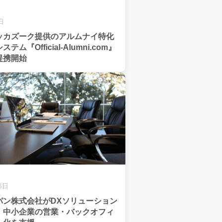
日
ッカズーク提供のアルムナイ特化
ム『Official-Alumni.com』
提携開始
5日
パン株式会社がDXソリューション
、中小企業の営業・バックオフィ