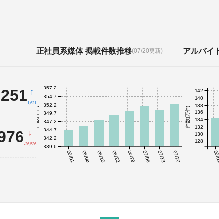
正社員系媒体 掲載件数推移
アルバイ
(07/20更新)
357.2
,251
↑
142
354.7
140
1,621
352.2
138
件数(千件)
件数(万件)
136
349.7
134
347.2
132
344.7
,976
↓
130
342.2
128
-26,536
339.6
06/01
06/08
06/15
06/22
06/29
07/06
07/13
07/20
06/