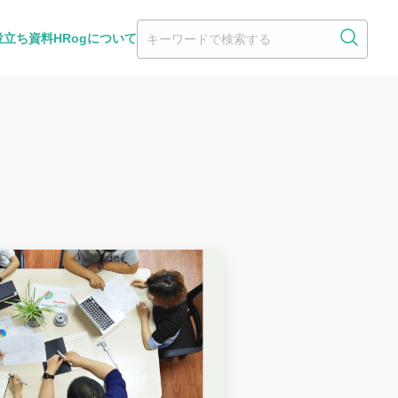
役立ち資料
HRogについて