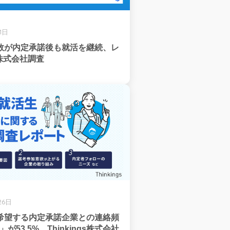
1日
半数が内定承諾後も就活を継続、レ
株式会社調査
26日
が希望する内定承諾企業との連絡頻
が53.5%、Thinkings株式会社