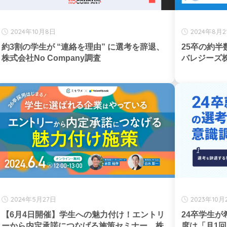
2024年10月8日
2024年8月2
約3割の学生が “連絡を理由” に選考を辞退、
25卒の約
株式会社No Company調査
バレジーズ
2024年5月27日
2023年10月
【6月4日開催】学生への魅力付け！エントリ
24卒学生
ーから内定承諾につなげる施策セミナー、株
度は「月1回」