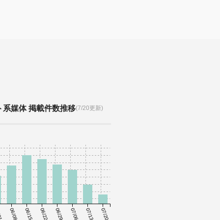
ト系媒体 掲載件数推移
(7/20更新)
01
06/08
06/15
06/22
06/29
07/06
07/13
07/20