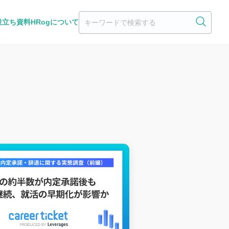
役立ち資料
HRogについて