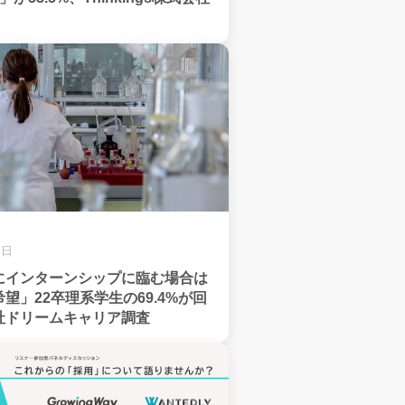
9日
にインターンシップに臨む場合は
望」22卒理系学生の69.4%が回
社ドリームキャリア調査